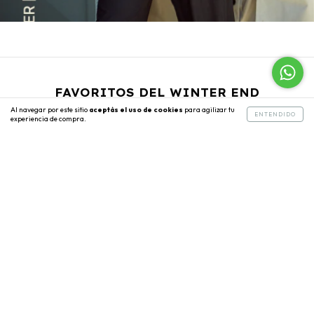
FAVORITOS DEL WINTER END
Al navegar por este sitio
aceptás el uso de cookies
para agilizar tu
ENTENDIDO
experiencia de compra.
40
%
OFF
50
%
OFF
6