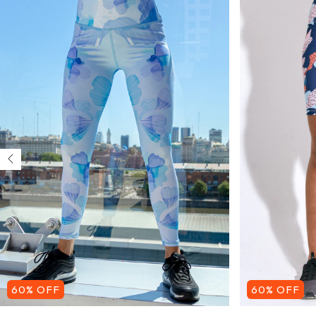
60
%
OFF
60
%
OFF