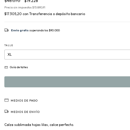
$48.070
$19.228
Precio sin impuestos
$15.890,91
$17.305,20
con
Transferencia o depósito bancario
Envío gratis
superando los
$90.000
TALLE
Guía de talles
MEDIOS DE PAGO
MEDIOS DE ENVÍO
Calza sublimada hojas lilas, calce perfecto.