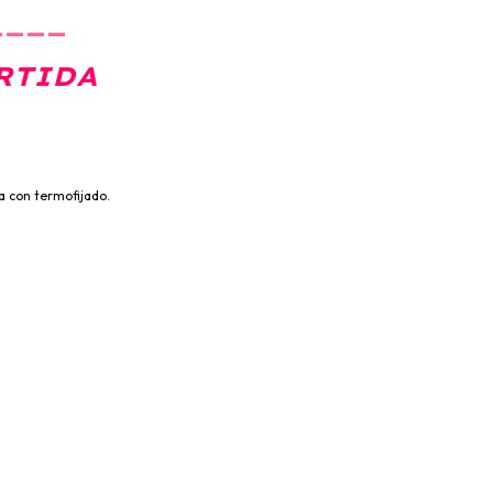
____
RTIDA
a con termofijado.