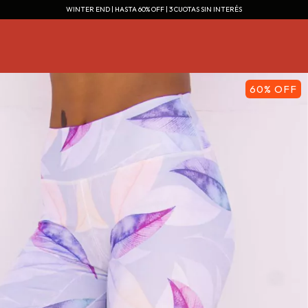
WINTER END | HASTA 60% OFF | 3 CUOTAS SIN INTERÉS
60
%
OFF