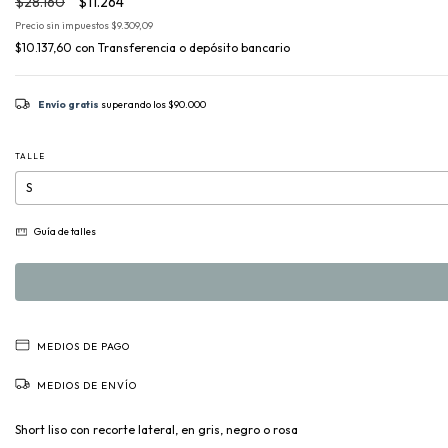
$28.160
$11.264
Precio sin impuestos
$9.309,09
$10.137,60
con
Transferencia o depósito bancario
Envío gratis
superando los
$90.000
TALLE
Guía de talles
MEDIOS DE PAGO
MEDIOS DE ENVÍO
Short liso con recorte lateral, en gris, negro o rosa