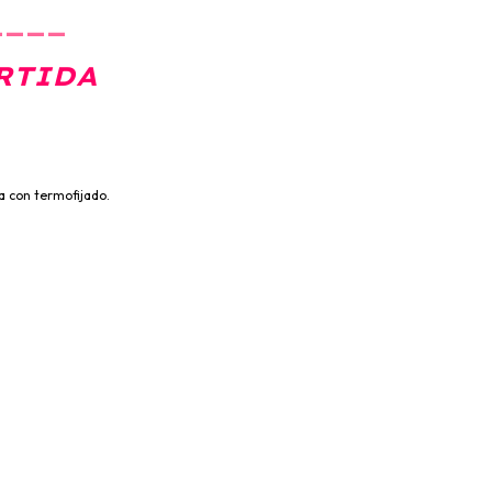
____
RTIDA
a con termofijado.