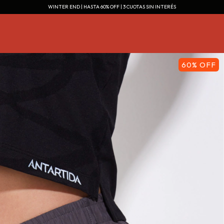
WINTER END | HASTA 60% OFF | 3 CUOTAS SIN INTERÉS
60
%
OFF