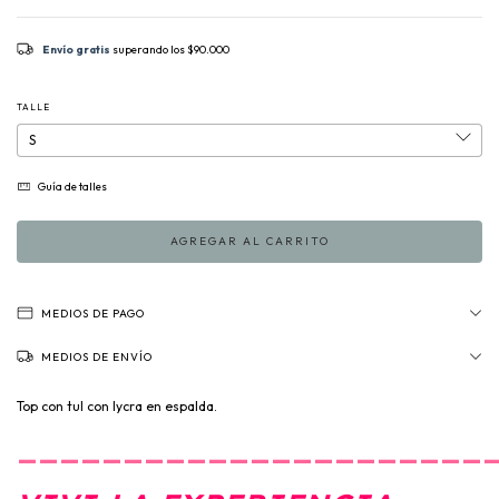
Envío gratis
superando los
$90.000
TALLE
Guía de talles
MEDIOS DE PAGO
MEDIOS DE ENVÍO
Top con tul con lycra en espalda.
______________________