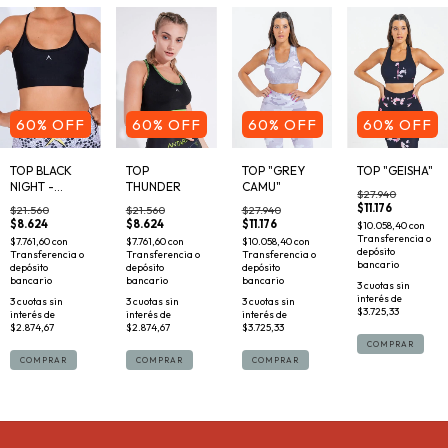
60
%
OFF
60
%
OFF
60
%
OFF
60
%
OFF
TOP BLACK
TOP "GREY
TOP "GEISHA"
TOP
NIGHT -
CAMU"
THUNDER
$27.940
OUTLET
$11.176
$21.560
$27.940
$21.560
$8.624
$11.176
$8.624
$10.058,40
con
Transferencia o
$7.761,60
con
$10.058,40
con
$7.761,60
con
depósito
Transferencia o
Transferencia o
Transferencia o
bancario
depósito
depósito
depósito
bancario
bancario
bancario
3
cuotas sin
interés de
3
cuotas sin
3
cuotas sin
3
cuotas sin
$3.725,33
interés de
interés de
interés de
$2.874,67
$3.725,33
$2.874,67
COMPRAR
COMPRAR
COMPRAR
COMPRAR