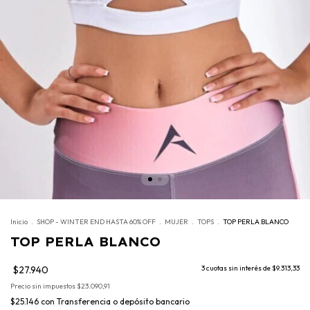
Inicio
.
SHOP - WINTER END HASTA 60% OFF
.
MUJER
.
TOPS
.
TOP PERLA BLANCO
TOP PERLA BLANCO
$27.940
3
cuotas sin interés de
$9.313,33
Precio sin impuestos
$23.090,91
$25.146
con
Transferencia o depósito bancario