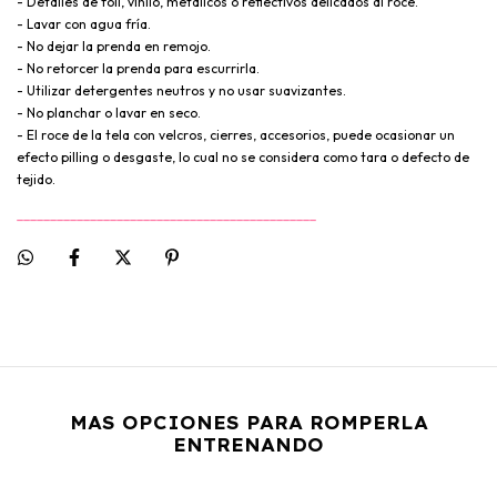
- Detalles de foil, vinilo, metálicos o reflectivos delicados al roce.
- Lavar con agua fría.
- No dejar la prenda en remojo.
- No retorcer la prenda para escurrirla.
- Utilizar detergentes neutros y no usar suavizantes.
- No planchar o lavar en seco.
- El roce de la tela con velcros, cierres, accesorios, puede ocasionar un
efecto pilling o desgaste, lo cual no se considera como tara o defecto de
tejido.
_____________________________________________
MAS OPCIONES PARA ROMPERLA
ENTRENANDO