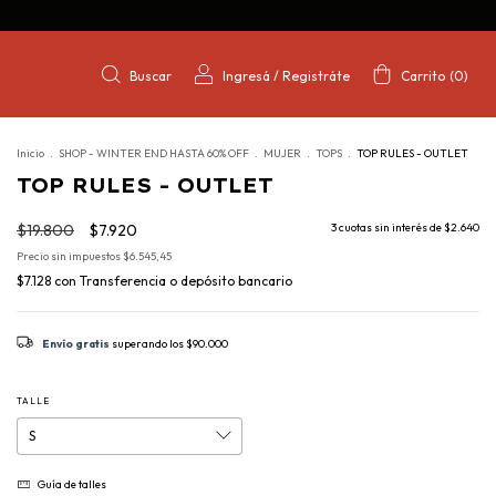
Buscar
Ingresá
/
Registráte
Carrito
(
0
)
Inicio
.
SHOP - WINTER END HASTA 60% OFF
.
MUJER
.
TOPS
.
TOP RULES - OUTLET
TOP RULES - OUTLET
$19.800
$7.920
3
cuotas sin interés de
$2.640
Precio sin impuestos
$6.545,45
$7.128
con
Transferencia o depósito bancario
Envío gratis
superando los
$90.000
TALLE
Guía de talles