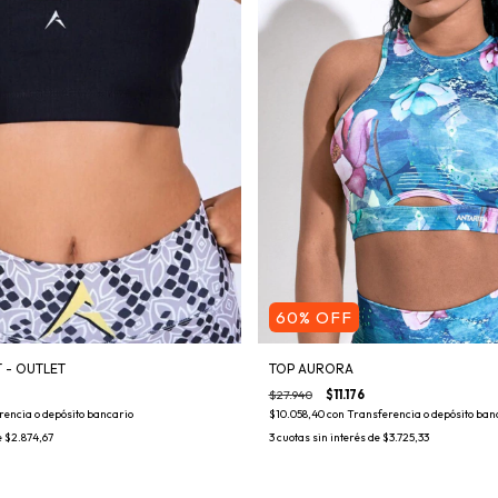
60
%
OFF
TOP AURORA
 - OUTLET
$27.940
$11.176
$10.058,40
con
Transferencia o depósito ban
rencia o depósito bancario
3
cuotas sin interés de
$3.725,33
e
$2.874,67