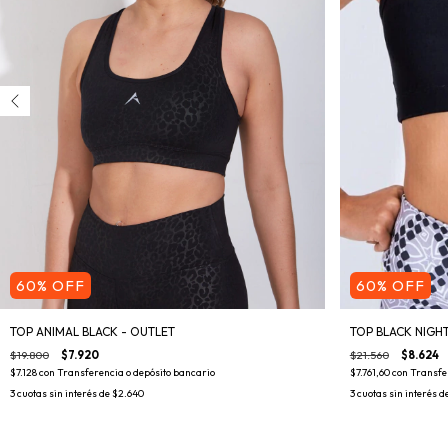
60
%
OFF
60
%
OFF
TOP ANIMAL BLACK - OUTLET
TOP BLACK NIGHT
$19.800
$7.920
$21.560
$8.624
$7.128
con
Transferencia o depósito bancario
$7.761,60
con
Transfe
3
cuotas sin interés de
$2.640
3
cuotas sin interés d