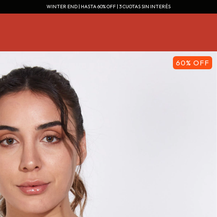
WINTER END | HASTA 60% OFF | 3 CUOTAS SIN INTERÉS
60
%
OFF