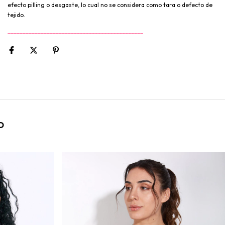
efecto pilling o desgaste, lo cual no se considera como tara o defecto de
tejido.
_____________________________________________
O