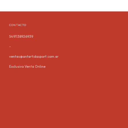
CONTACTO
5491138926939
-
ventas@antartidasport.com.ar
Exclusivo Venta Online