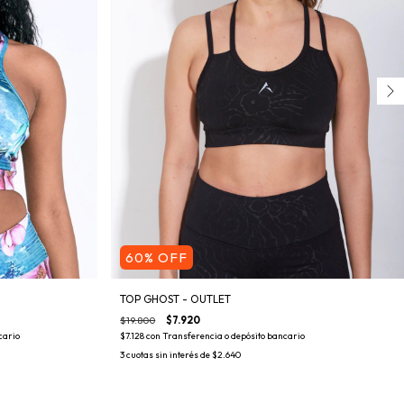
60
%
OFF
TOP GHOST - OUTLET
$19.800
$7.920
cario
$7.128
con
Transferencia o depósito bancario
3
cuotas sin interés de
$2.640